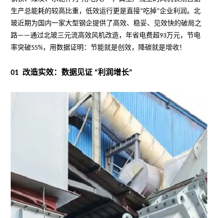
生产总能耗的较高比重，低效运行更是直接
“
吃掉
”
企业利润。北
玻近期为国内一家大型钢企提供了高效、稳妥、见效快的破局之
路
——
通过北玻三元流高效风机改造，年省电费超
93
万元，节电
率突破
55%
，用数据证明：节能就是创效，降碳就是增收！
01
改造实效：数据见证
“
利润增长
”