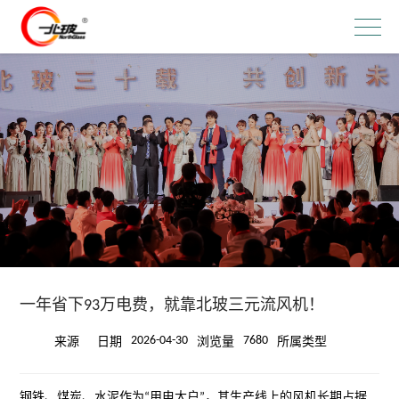
一年省下93万电费，就靠北玻三元流风机！
2026-04-30
7680
来源
日期
浏览量
所属类型
钢铁、煤炭、水泥作为
“
用电大户
”
，其生产线上的风机长期占据