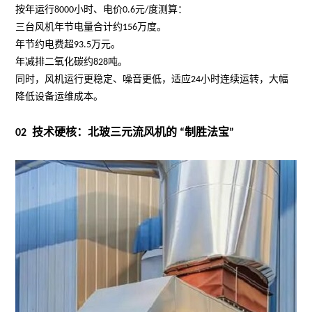
按年运行
8000
小时、电价
0.6
元
/
度测算：
三台风机年节电量合计约
156
万度。
年节约电费超
93.5
万元。
年减排二氧化碳约
828
吨。
同时，风机运行更稳定、噪音更低，适应
24
小时连续运转，大幅
降低设备运维成本。
02
技术硬核：
北玻三元流风机
的
“
制胜法宝
”