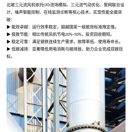
北玻三元流风机依托
CFD
流场模拟、三元流气动优化、管网联合设
计、噪声智能控制、在线监测诊断等核心技术，实现性能全面突
破：
▶
能效卓越：运行效率稳定，超越国家一级能效标准限定值。
▶
极致节能：相比传统风机节电
20%~50%
，投资回收期短。
▶
稳定可靠：满足钢铁连续生产需求，故障率低、使用寿命长。
▶
低碳减排：显著降低用电消耗与碳排放，助力企业完成双碳目
标。