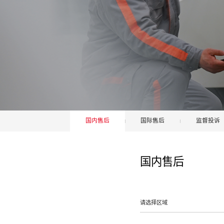
国内售后
国际售后
监督投诉
国内售后
请选择区域