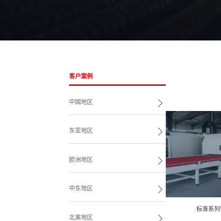
客户案例
中国地区
东亚地区
欧洲地区
中东地区
标准系列
北美地区